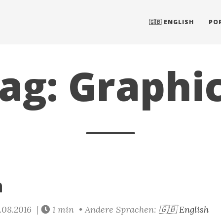
🇬🇧 ENGLISH
PO
ag: Graphi
n
.08.2016 |
1 min • Andere Sprachen:
🇬🇧 English