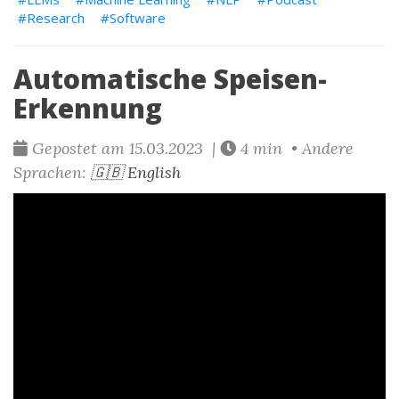
Research
Software
Automatische Speisen-
Erkennung
Gepostet am 15.03.2023 |
4 min • Andere
Sprachen:
🇬🇧 English